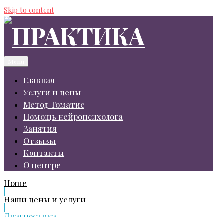
Skip to content
Menu
Главная
Услуги и цены
Метод Томатис
Помощь нейропсихолога
Занятия
Отзывы
Контакты
О центре
Home
|
Наши цены и услуги
|
Диагностика