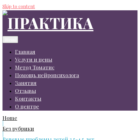
Skip to content
Menu
Главная
Услуги и цены
Метод Томатис
Помощь нейропсихолога
Занятия
Отзывы
Контакты
О центре
Home
|
Без рубрики
|
Речевые проблемы детей 3.5-4.5 лет