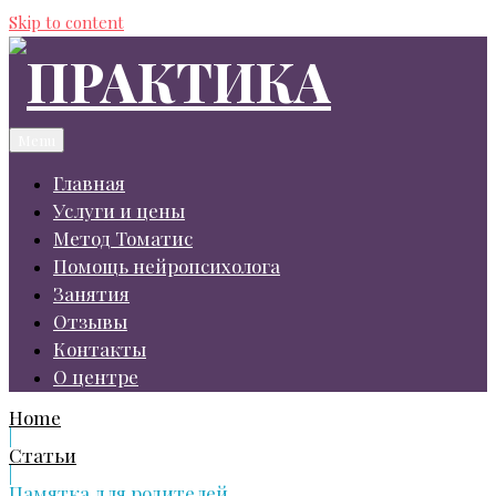
Skip to content
Menu
Главная
Услуги и цены
Метод Томатис
Помощь нейропсихолога
Занятия
Отзывы
Контакты
О центре
Home
|
Статьи
|
Памятка для родителей