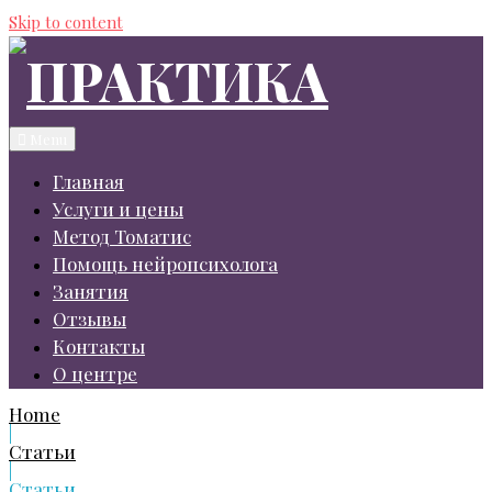
Skip to content
Menu
Главная
Услуги и цены
Метод Томатис
Помощь нейропсихолога
Занятия
Отзывы
Контакты
О центре
Home
|
Статьи
|
Статьи