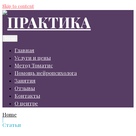
Skip to content
Menu
Главная
Услуги и цены
Метод Томатис
Помощь нейропсихолога
Занятия
Отзывы
Контакты
О центре
Home
|
Статьи