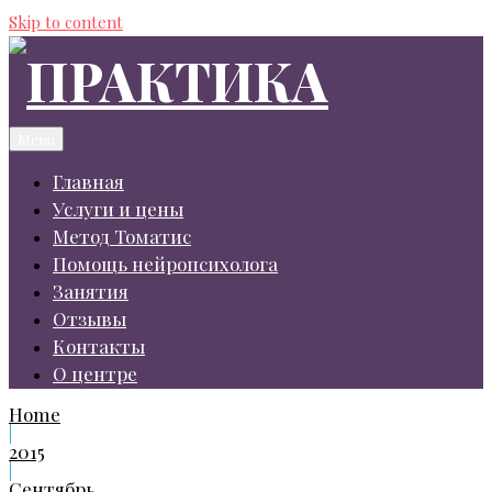
Skip to content
Menu
Главная
Услуги и цены
Метод Томатис
Помощь нейропсихолога
Занятия
Отзывы
Контакты
О центре
Home
|
2015
|
Сентябрь